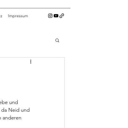
tz
Impressum
iebe und 
 da Neid und 
n anderen 