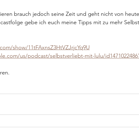
tieren brauch jedoch seine Zeit und geht nicht von heut
castfolge gebe ich euch meine Tipps mit zu mehr Selbst
fy.com/show/11tFAxnsZ3HtVZJrjcYq9U
ple.com/us/podcast/selbstverliebt-mit-lulu/id147102248
ren. 