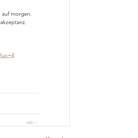
e auf morgen. 
akzeptanz. 
6?uo=4