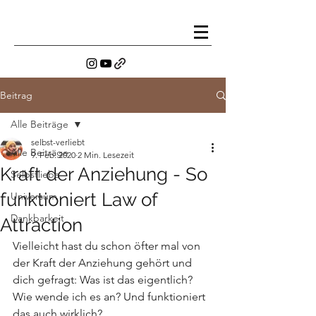
Beitrag
Alle Beiträge
selbst-verliebt
Alle Beiträge
9. Feb. 2020
2 Min. Lesezeit
Kraft der Anziehung - So
Selbstliebe
funktioniert Law of
Universum
Dankbarkeit
Attraction
Vielleicht hast du schon öfter mal von 
der Kraft der Anziehung gehört und 
dich gefragt: Was ist das eigentlich? 
Wie wende ich es an? Und funktioniert 
das auch wirklich? 